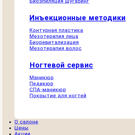
Биоэпиляция шугаринг
Инъекционные методики
Контурная пластика
Мезотерапия лица
Биоревитализация
Мезотерапия волос
Ногтевой сервис
Маникюр
Педикюр
СПА-маникюр
Покрытие для ногтей
О салоне
Цены
Акции