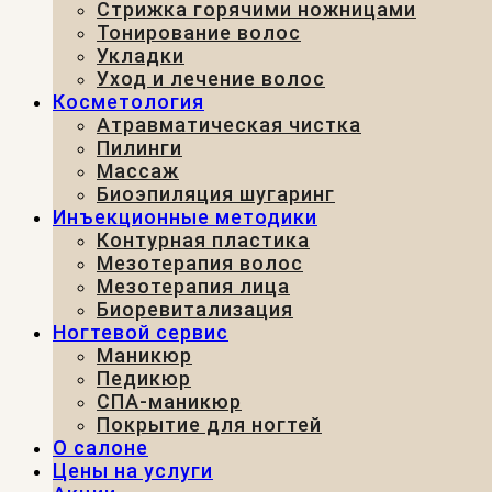
Стрижка горячими ножницами
Тонирование волос
Укладки
Уход и лечение волос
Косметология
Атравматическая чистка
Пилинги
Массаж
Биоэпиляция шугаринг
Инъекционные методики
Контурная пластика
Мезотерапия волос
Мезотерапия лица
Биоревитализация
Ногтевой сервис
Маникюр
Педикюр
СПА-маникюр
Покрытие для ногтей
О салоне
Цены на услуги